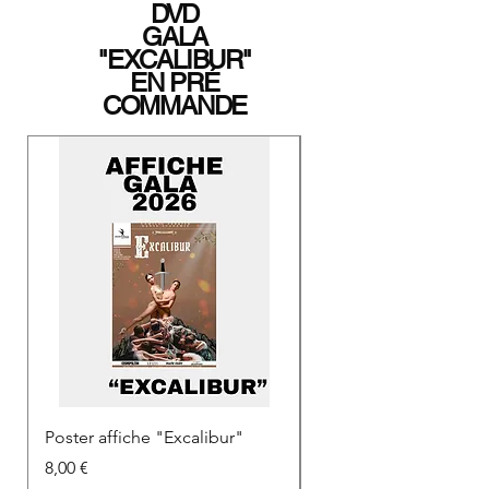
DVD
GALA
"EXCALIBUR"
EN PRÉ
COMMANDE
Poster affiche "Excalibur"
Programme "Excalibu
Prix
Prix
8,00 €
2,00 €